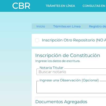
824bda15a1a3a09a617c5f3897bf811c
CBR
TRÁMITES EN LÍNEA
CONSULTAS EN 
Início
Trámites en Línea
Registro d
Inscripción Otro Repositorio (NO 
Inscripción de Constitución
Ingrese los datos de escritura.
Notaria Titular
Buscar notario
Ingrese una Observación (Opcional)
Documentos Agregados